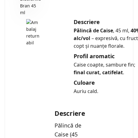
Descriere
Pălincă de Caise
, 45 ml,
40
alc/vol
– expresivă, cu fruct
copt și nuanțe florale.
Profil aromatic
Caise coapte, sambure fin;
final curat, catifelat
.
Culoare
Auriu cald.
Descriere
Pălincă de
Caise (45